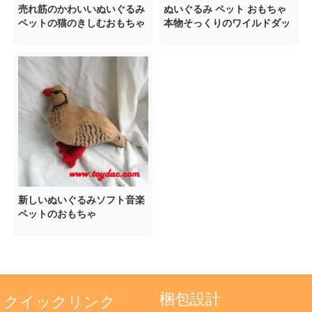
売れ筋のかわいいぬいぐるみ
ぬいぐるみ ペット おもちゃ
ペットの猫のきしむおもちゃ
本物そっくりのワイルドダッ
ク
新しいぬいぐるみソフト音楽
ペットのおもちゃ
梱包設計
クイックリンク