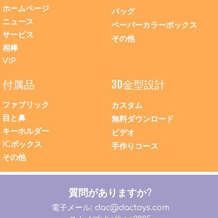
ホームページ
バッグ
ニュース
ペーパーカラーボックス
サービス
その他
相棒
VIP
付属品
3D金型設計
ファブリック
カスタム
目と鼻
無料ダウンロード
キーホルダー
ビデオ
ICボックス
手作りコース
その他
質問がありますか?
電子メール: dac@dactoys.com