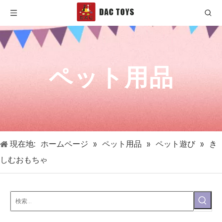
ペット用品
現在地:
ホームページ
»
ペット用品
»
ペット遊び
»
き
しむおもちゃ