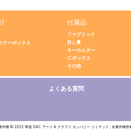
計
付属品
ファブリック
目と鼻
カラーボックス
キーホルダー
ICボックス
その他
よくある質問
著作権 © 2022 寧波 DAC アーツ & クラフツ カンパニー リミテッド., 全著作権所