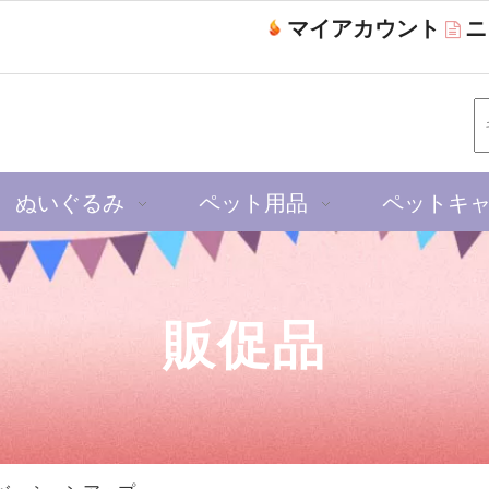
マイアカウント
ニ

ぬいぐるみ
ペット用品
ペットキ
販促品