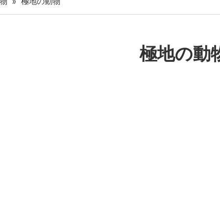
物
»
極地の動物
極地の動