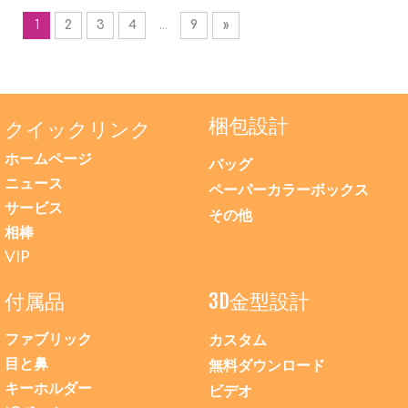
1
2
3
4
...
9
»
梱包設計
クイックリンク
ホームページ
バッグ
ニュース
ペーパーカラーボックス
サービス
その他
相棒
VIP
付属品
3D金型設計
ファブリック
カスタム
目と鼻
無料ダウンロード
キーホルダー
ビデオ